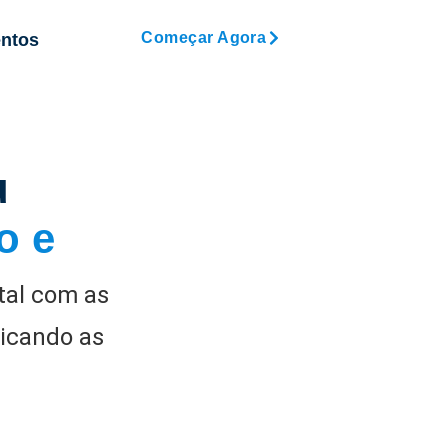
Começar Agora
ntos
u
o e
tal com as
icando as