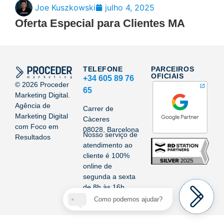
Joe Kuszkowski
julho 4, 2025
Oferta Especial para Clientes MA
TELEFONE
PARCEIROS
OFICIAIS
+34 605 89 76
©
2026
Proceder
65
Marketing Digital.
Agência de
Carrer de
Marketing Digital
Càceres
com Foco em
08028, Barcelona
Nosso serviço de
Resultados
atendimento ao
cliente é 100%
online de
segunda a sexta
de 8h às 16h.
Como podemos ajudar?