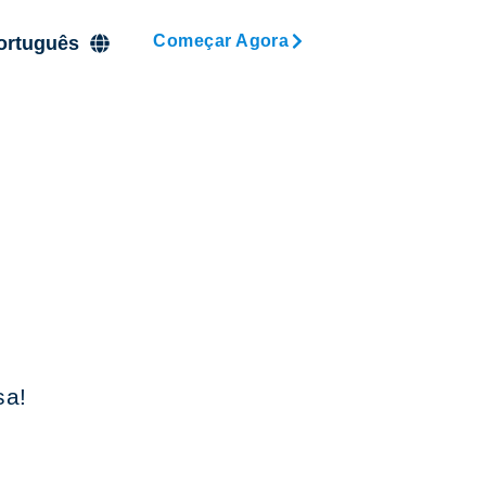
Começar Agora
ortuguês
sa!