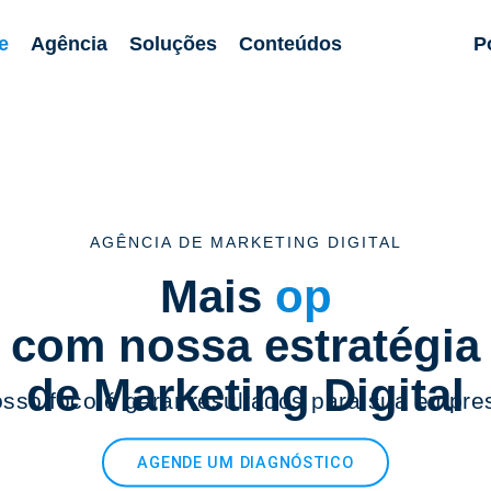
e
Agência
Soluções
Conteúdos
P
AGÊNCIA DE MARKETING DIGITAL
Mais
oportuni
com nossa estratégia
de Marketing Digital
sso foco é gerar resultados para sua empre
AGENDE UM DIAGNÓSTICO